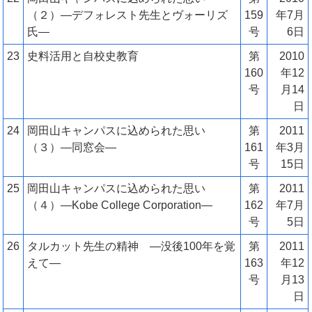
（２）―デフォレスト先生とヴォーリズ
159
年7月
氏―
号
6日
23
史料活用と自校史教育
第
2010
160
年12
号
月14
日
24
岡田山キャンパスに込められた思い
第
2011
（３）―同窓会―
161
年3月
号
15日
25
岡田山キャンパスに込められた思い
第
2011
（４）―Kobe College Corporation―
162
年7月
号
5日
26
タルカット先生の精神 ―没後100年を覚
第
2011
えて―
163
年12
号
月13
日