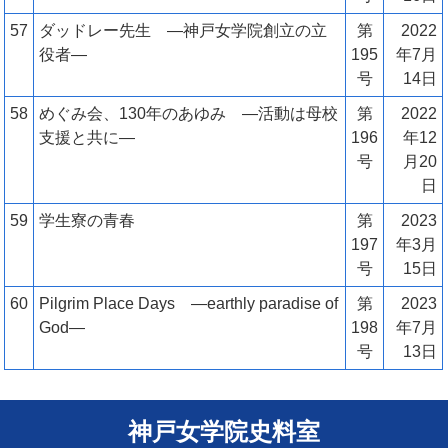
57
ダッドレー先生 ―神戸女学院創立の立
第
2022
役者―
195
年7月
号
14日
58
めぐみ会、130年のあゆみ ―活動は母校
第
2022
支援と共に―
196
年12
号
月20
日
59
学生寮の青春
第
2023
197
年3月
号
15日
60
Pilgrim Place Days ―earthly paradise of
第
2023
God―
198
年7月
号
13日
神戸女学院史料室