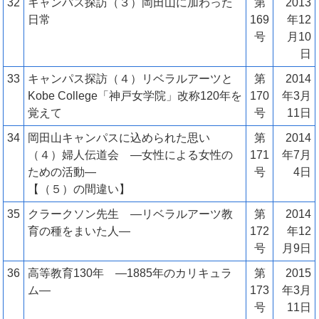
32
キャンパス探訪（３）岡田山に加わった
第
2013
日常
169
年12
号
月10
日
33
キャンパス探訪（４）リベラルアーツと
第
2014
Kobe College「神戸女学院」改称120年を
170
年3月
覚えて
号
11日
34
岡田山キャンパスに込められた思い
第
2014
（４）婦人伝道会 ―女性による女性の
171
年7月
ための活動―
号
4日
【（５）の間違い】
35
クラークソン先生 ―リベラルアーツ教
第
2014
育の種をまいた人―
172
年12
号
月9日
36
高等教育130年 ―1885年のカリキュラ
第
2015
ム―
173
年3月
号
11日