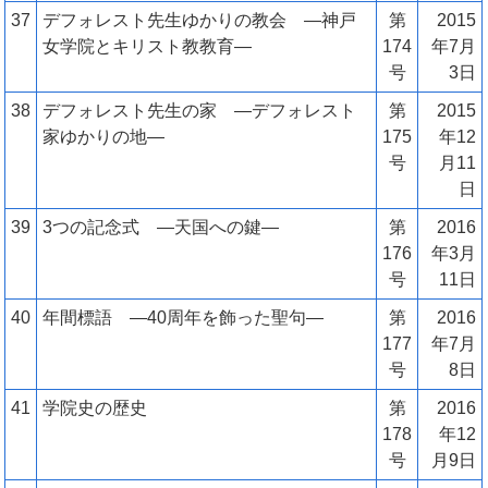
37
デフォレスト先生ゆかりの教会 ―神戸
第
2015
女学院とキリスト教教育―
174
年7月
号
3日
38
デフォレスト先生の家 ―デフォレスト
第
2015
家ゆかりの地―
175
年12
号
月11
日
39
3つの記念式 ―天国への鍵―
第
2016
176
年3月
号
11日
40
年間標語 ―40周年を飾った聖句―
第
2016
177
年7月
号
8日
41
学院史の歴史
第
2016
178
年12
号
月9日