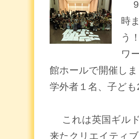
9月
時
う
ワ
館ホールで開催しま
学外者１名、子ども
これは英国ギルド
来たクリエイティブ