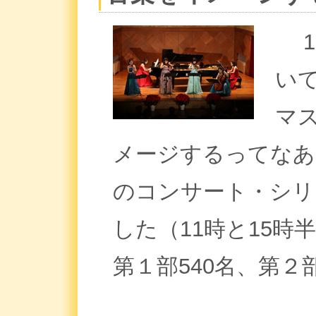
1
い
マ
メージするってなあ
のコンサート・シリ
した（11時と15時
第１部540名、第２部