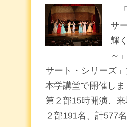
「
サ
輝
～
サート・シリーズ」第
本学講堂で開催しま
第２部15時開演、来
２部191名、計577