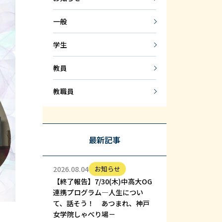
一般
学生
教員
教職員
最新記事
2026.08.04
お知らせ
【終了報告】7/30(木)中高大OG
連携プログラム—人生につい
て、話そう！ あつまれ、神戸
女学院しゃべり場－