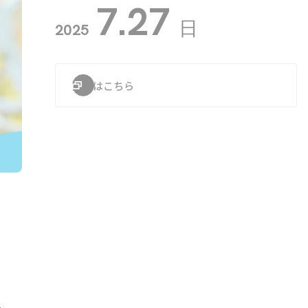
7.27
日
2025
詳細はこちら