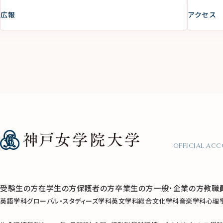
広報
アクセス
OFFICIAL AC
受験生の方
在学生の方
保護者の方
卒業生の方
一般・企業の方
教職
英語学科
グローバル・スタディーズ学科
英文学科
総合文化学科
音楽学科
心理