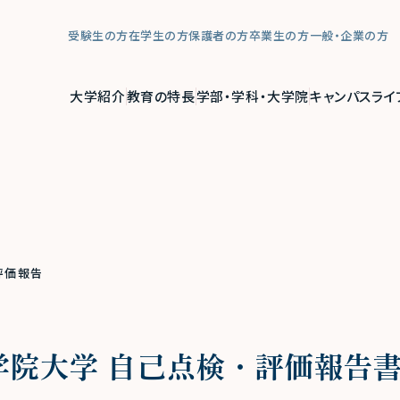
受験生の方
在学生の方
保護者の方
卒業生の方
一般・企業の方
大学紹介
教育の特長
学部・学科・大学院
キャンパスライ
評価報告
女学院大学 自己点検・評価報告