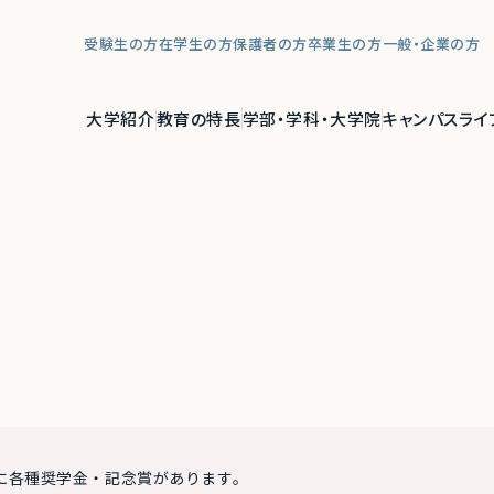
受験生の方
在学生の方
保護者の方
卒業生の方
一般・企業の方
大学紹介
教育の特長
学部・学科・大学院
キャンパスライ
に各種奨学金・記念賞があります。