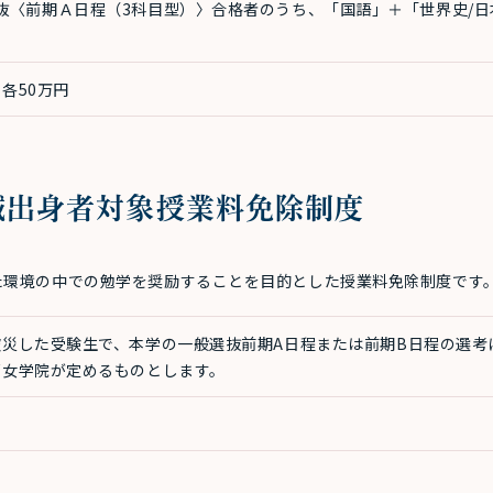
抜〈前期Ａ日程（3科目型）〉合格者のうち、「国語」＋「世界史/日
各50万円
域出身者対象授業料免除制度
た環境の中での勉学を奨励することを目的とした授業料免除制度です
災した受験生で、本学の一般選抜前期A日程または前期B日程の選考
戸女学院が定めるものとします。