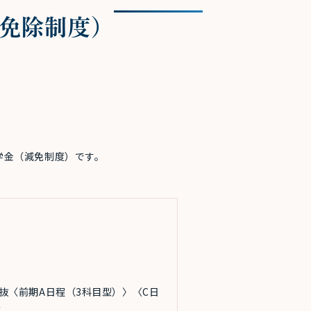
免除制度）
学金（減免制度）です。
抜〈前期A日程（3科目型）〉〈C日
者