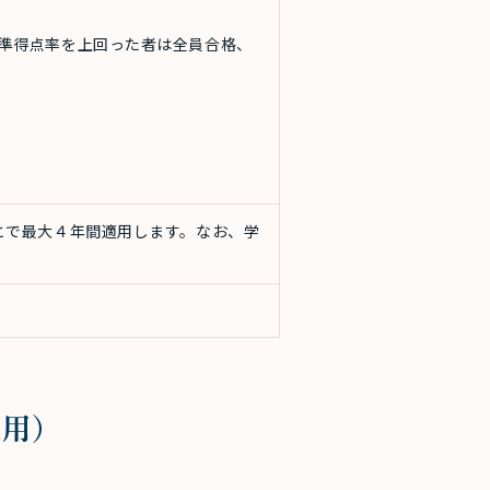
準得点率を上回った者は全員合格、
とで最大４年間適用します。なお、学
適用）