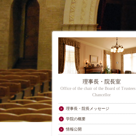
理事長・院長室
Office of the chair of the Board of Trustees
Chancellor
理事長・院長メッセージ
学院の概要
情報公開