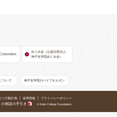
等
めぐみ会（公益社団法人
Corporation
神戸女学院めぐみ会）
について
神戸女学院のパイプオルガン
づく行動計画
採用情報
プライバシーポリシー
トの相談の手引き
© Kobe College Foundation.