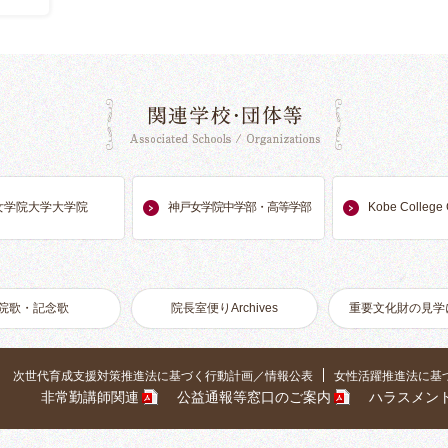
関連学校・団体
女学院大学大学院
神戸女学院中学部・高等学部
Kobe College 
院歌・記念歌
院長室便りArchives
重要文化財の見学
次世代育成支援対策推進法に基づく行動計画／情報公表
女性活躍推進法に基
神戸女学院
gram
非常勤講師関連
公益通報等窓口のご案内
ハラスメン