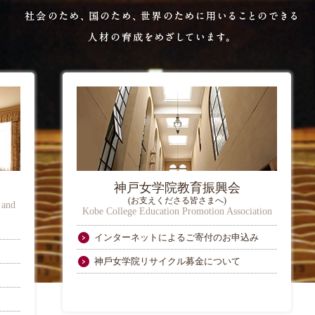
神戸女学院教育振興会
(お支えくださる皆さまへ)
 and
Kobe College Education Promotion Association
インターネットによるご寄付のお申込み
神⼾⼥学院リサイクル募⾦について