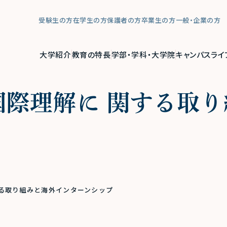
受験生の方
在学生の方
保護者の方
卒業生の方
一般・企業の方
大学紹介
教育の特長
学部・学科・大学院
キャンパスライ
際理解に 関する取り
る取り組みと海外インターンシップ