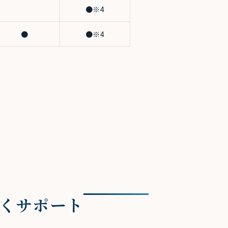
●※4
●
●※4
くサポート