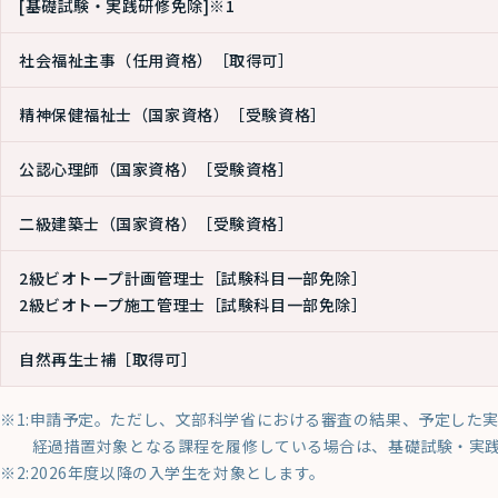
[基礎試験・実践研修免除]※1
社会福祉主事（任用資格）
［取得可］
精神保健福祉士（国家資格）
［受験資格］
公認心理師（国家資格）
［受験資格］
二級建築士（国家資格）
［受験資格］
2級ビオトープ計画管理士
［試験科目一部免除］
2級ビオトープ施工管理士
［試験科目一部免除］
自然再生士補
［取得可］
※1:申請予定。ただし、文部科学省における審査の結果、予定した
経過措置対象となる課程を履修している場合は、基礎試験・実
※2:2026年度以降の入学生を対象とします。