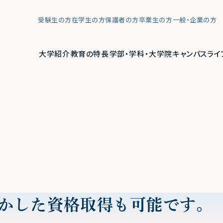
受験生の方
在学生の方
保護者の方
卒業生の方
一般・企業の方
大学紹介
教育の特長
学部・学科・大学院
キャンパスライ
かした資格取得も可能です。