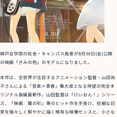
神戸女学院の校舎・キャンパス風景が
8
月
30
日
(
金
)
公開
の映画『きみの色』のモデルになりました。
本作は、全世界が注目するアニメーション監督・山田尚
子さんによる「音楽×青春」集大成となる待望の完全オ
リジナル長編最新作。山田監督は『けいおん！』シリー
ズ、『映画 聲の形』等のヒット作を手掛け、些細な日
常を瑞々しく鮮やかに描く稀有な映像センスと、小さな