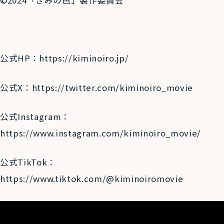
©2024「きみの色」製作委員会
公式
HP
：
https://kiminoiro.jp/
公式
X
：
https://twitter.com/kiminoiro_movie
公式
Instagram
：
https://www.instagram.com/kiminoiro_movie/
公式
TikTok
：
https://www.tiktok.com/@kiminoiromovie