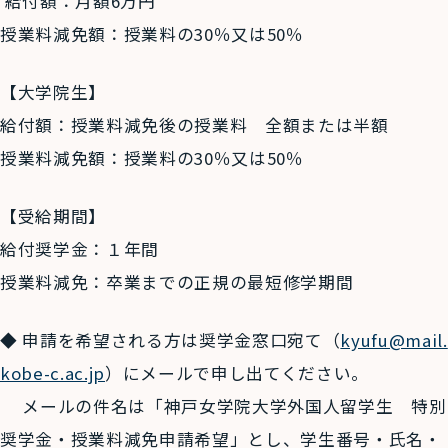
給付額：月額
6
万円
授業料減免額：授業料の
30
％又は
50
％
【大学院生】
給付額：授業料減免後の授業料 全額または半額
授業料減免額：授業料の
30
％又は
50
％
【受給期間】
給付奨学金：１年間
授業料減免：卒業までの正規の最短修学期間
◆ 申請を希望される方は奨学金窓口宛て（
kyufu@mail.
kobe-c.ac.jp
）にメールで申し出てください。
メールの件名は「神戸女学院大学外国人留学生 特別
奨学金・授業料減免申請希望」とし、学生番号・氏名・