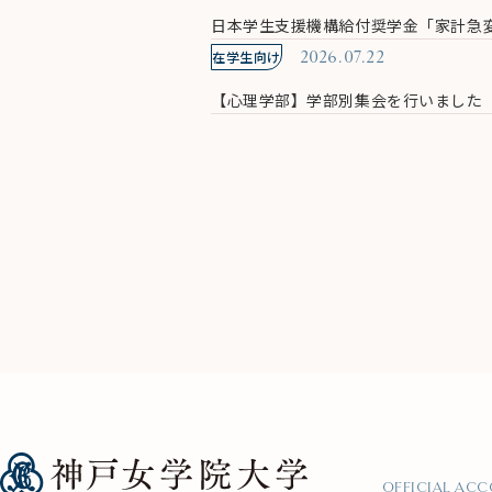
日本学生支援機構給付奨学金「家計急変
在学生向け
2026.07.22
【心理学部】学部別集会を行いました
OFFICIAL AC