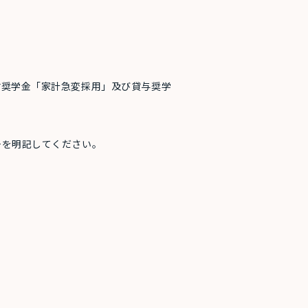
付奨学金「家計急変採用」及び貸与奨学
号を明記してください。