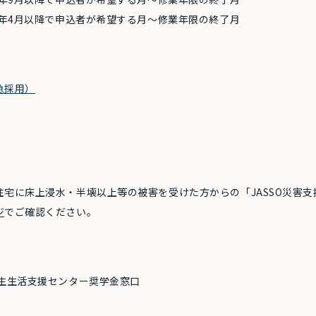
年4月以降で申込者が希望する月～修業年限の終了月
急採用）
宅に床上浸水・半壊以上等の被害を受けた方からの「JASSO災害支
ジ
でご確認ください。
生生活支援センター奨学金窓口