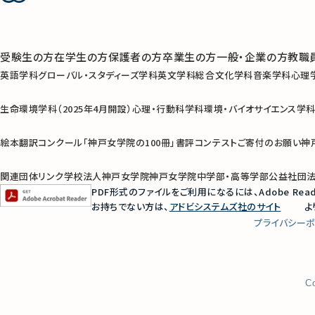
受験生の方
在学生の方
保護者の方
卒業生の方
一般・企業の方
教職
英語学科
グローバル・スタディーズ学科
英文学科
総合文化学科
音楽学科
心理
生命環境学科（2025年4月開設）
心理・行動科学科
環境・バイオサイエンス学
絵本翻訳コンクール
「神戸女学院の100冊」書評コンテスト
ご寄付のお願い
神
関連団体リンク
学校法人神戸女学院
神戸女学院中学部・高等学部
公益社団
PDF形式のファイルをご利用になるには、Adobe Rea
お持ちでない方は、
アドビシステムズ社のサイト
よ
プライバシー
C