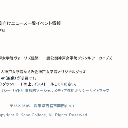
員向け
ニュース一覧
イベント情報
学科
科
戸女学院ヴォーリズ建築 一般公開
神戸女学院デジタルアーカイブズ
法人神戸女学院めぐみ会
神戸女学院オリジナルグッズ
der（無償）が必要です。
りダウンロードの上、インストールしてください。
ポリシー
サイト利用規約
ソーシャルメディア運用ポリシー
サイトマップ
〒662-8505 兵庫県西宮市岡田山4-1
opyright © Kobe College, All Rights Reserved.