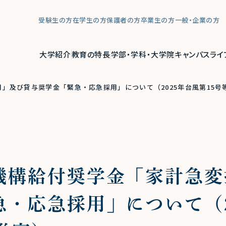
受験生の方
在学生の方
保護者の方
卒業生の方
一般・企業の方
大学紹介
教育の特長
学部・学科・大学院
キャンパスライ
」及び貸与奨学金「緊急・応急採用」について（2025年台風第15号
機構給付奨学金「家計急変
・応急採用」について（2