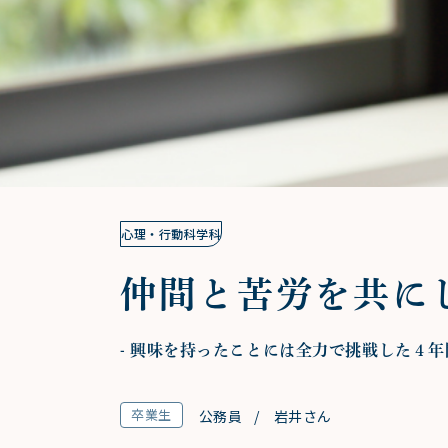
心理・行動科学科
仲間と苦労を共に
- 興味を持ったことには全力で挑戦した４年間
卒業生
公務員
岩井さん