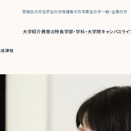
受験生の方
在学生の方
保護者の方
卒業生の方
一般・企業の方
大学紹介
教育の特長
学部・学科・大学院
キャンパスライ
養成課程