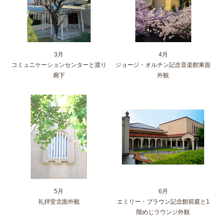
3月
4月
コミュニケーションセンターと渡り
ジョージ・オルチン記念音楽館東面
廊下
外観
5月
6月
礼拝堂北面外観
エミリー・ブラウン記念館前庭と1
階めじラウンジ外観