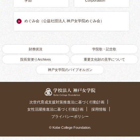
学部
Corporation
めぐみ会（公益社団法人 神戸女学院めぐみ会）
財務状況
学院歌・記念歌
院長室便りArchives
重要文化財の見学について
神戸女学院のパイプオルガン
学校法人 神戸女学院
次世代育成支援対策推進法に基づく行動計画
女性活躍推進法に基づく行動計画
採用情報
プライバシーポリシー
© Kobe College Foundation.