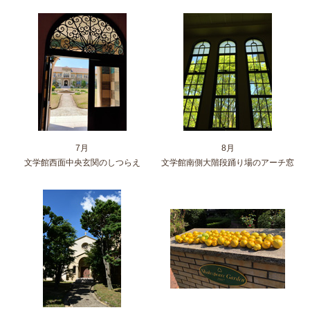
7月
8月
文学館西面中央玄関のしつらえ
文学館南側大階段踊り場のアーチ窓