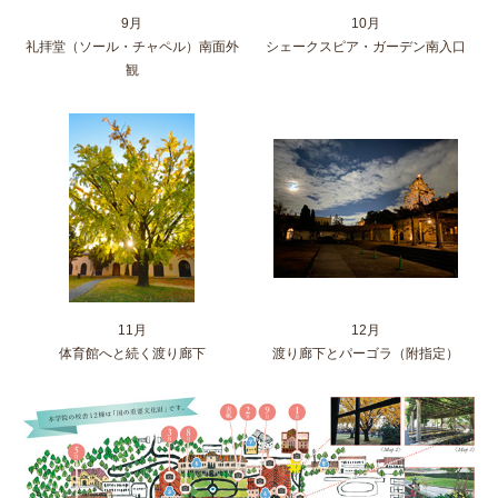
9月
10月
礼拝堂（ソール・チャペル）南面外
シェークスピア・ガーデン南入口
観
11月
12月
体育館へと続く渡り廊下
渡り廊下とパーゴラ（附指定）