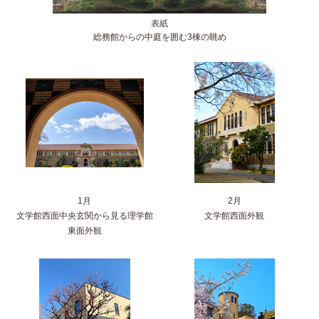
表紙
総務館からの中庭を囲む3棟の眺め
1月
2月
文学館西面中央玄関から見る理学館
文学館西面外観
東面外観