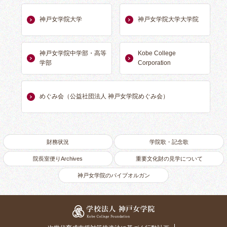
神戸女学院大学
神戸女学院大学大学院
神戸女学院中学部・高等
Kobe College
学部
Corporation
めぐみ会（公益社団法人 神戸女学院めぐみ会）
財務状況
学院歌・記念歌
院長室便りArchives
重要文化財の見学について
神戸女学院のパイプオルガン
学校法人 神戸女学院